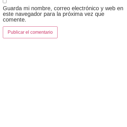
Guarda mi nombre, correo electrónico y web en
este navegador para la próxima vez que
comente.
Aprovecha la infraestructura Wi-
Fi con Callis Technologies, en la
nube o local, para cualquier red,
desde una tienda hasta grandes
entornos públicos o
gubernamentales, ofreciendo